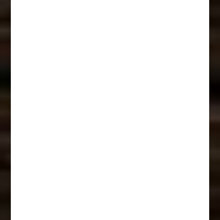
Impressum
Datenschutz
Widerrufsbelehrung
Download
Brauerei Eichhorn · Dörfleinser Straße 43 · 96103 Hallstadt
· Telefon: 0951 75 66 0 · E-Mail: buero@brauerei-
eichhorn.de